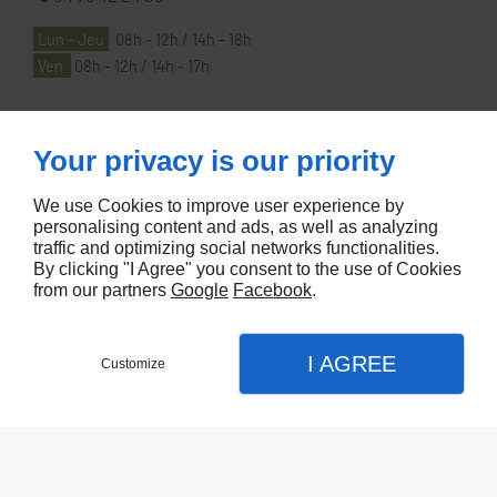
Lun - Jeu
08h - 12h / 14h - 18h
Ven
08h - 12h / 14h - 17h
À PROPOS
Your privacy is our priority
We use Cookies to improve user experience by
Accueil
personalising content and ads, as well as analyzing
traffic and optimizing social networks functionalities.
Contactez-nous
By clicking "I Agree" you consent to the use of Cookies
Mentions légales
from our partners
Google
Facebook
.
Plan du site
I AGREE
Customize
Referencement de site Lyon