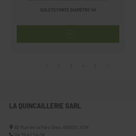
GALETS FONTE DIAMÈTRE 40
1
2
3
4
5
LA QUINCAILLERIE SARL
82 Rue de la Part-Dieu,
69003
LYON
04 78 42 24 08