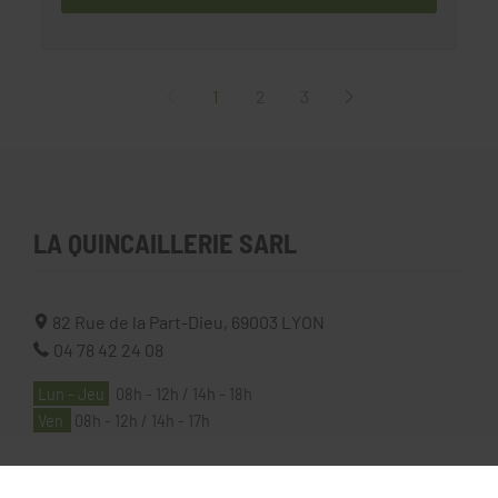
1
2
3
LA QUINCAILLERIE SARL
82 Rue de la Part-Dieu,
69003
LYON
04 78 42 24 08
Lun - Jeu
08h - 12h / 14h - 18h
Ven
08h - 12h / 14h - 17h
À PROPOS