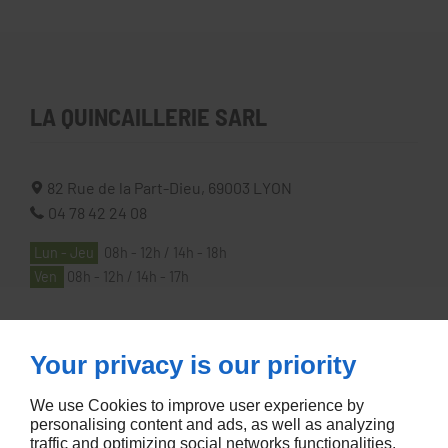
LA QUINCAILLERIE SARL
82 Rue de la Part-Dieu,
69003
LYON
04 78 42 24 08
Lun - Jeu
08h - 12h / 14h - 18h
Ven
08h - 12h / 14h - 17h
À PROPOS
Your privacy is our priority
We use Cookies to improve user experience by
Accueil
personalising content and ads, as well as analyzing
Contactez-nous
traffic and optimizing social networks functionalities.