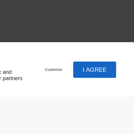
I AGREE
Customize
c and
Résultat par page:
r partners