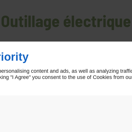
Outillage électrique
Accueil
>
Outillage électrique
iority
rsonalising content and ads, as well as analyzing traffi
icking "I Agree" you consent to the use of Cookies from ou