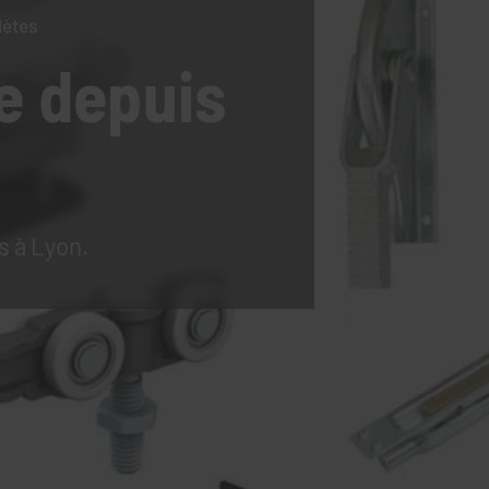
lètes
e
depuis
s à Lyon.