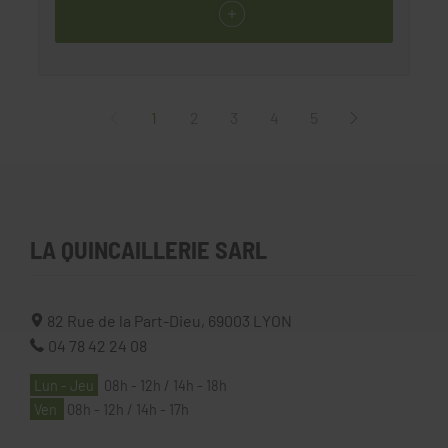
1
2
3
4
5
LA QUINCAILLERIE SARL
82 Rue de la Part-Dieu,
69003
LYON
04 78 42 24 08
Lun - Jeu
08h - 12h / 14h - 18h
Ven
08h - 12h / 14h - 17h