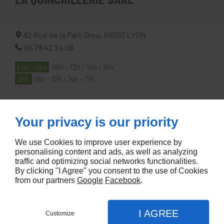
82 Rue de la Part-Dieu,
69003
LYON
04 78 42 24 08
Lun - Jeu
08h - 12h / 14h - 18h
Ven
08h - 12h / 14h - 17h
À PROPOS
Your privacy is our priority
We use Cookies to improve user experience by
Accueil
personalising content and ads, as well as analyzing
traffic and optimizing social networks functionalities.
Contactez-nous
By clicking "I Agree" you consent to the use of Cookies
Mentions légales
from our partners
Google
Facebook
.
Plan du site
I AGREE
Customize