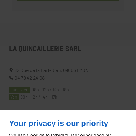
LA QUINCAILLERIE SARL
82 Rue de la Part-Dieu,
69003
LYON
04 78 42 24 08
Lun - Jeu
08h - 12h / 14h - 18h
Ven
08h - 12h / 14h - 17h
À PROPOS
Your privacy is our priority
We use Cookies to improve user experience by