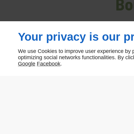
Bo
Your privacy is our pr
We use Cookies to improve user experience by pe
optimizing social networks functionalities. By cl
Nombre total de produits:
4
Google
Facebook
.