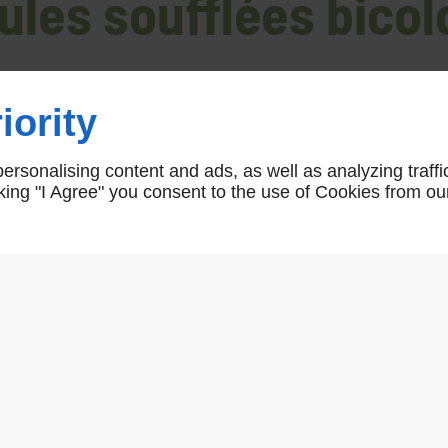
ules soufflées bicol
iority
Accueil
>
Boules de Rampe
>
Boules soufflées bicolore
rsonalising content and ads, as well as analyzing traffi
icking "I Agree" you consent to the use of Cookies from ou