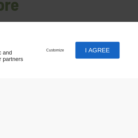
ore
I AGREE
Customize
c and
Résultat par page:
r partners