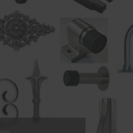
lètes