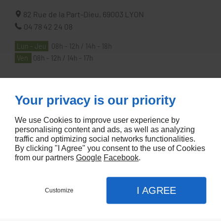
82 Rue de la Part-Dieu,
69003
LYON
04 78 42 24 08
Lun - Jeu
08h - 12h / 14h - 18h
Ven
08h - 12h / 14h - 17h
À PROPOS
Your privacy is our priority
We use Cookies to improve user experience by
Accueil
personalising content and ads, as well as analyzing
traffic and optimizing social networks functionalities.
Contactez-nous
By clicking "I Agree" you consent to the use of Cookies
Mentions légales
from our partners
Google
Facebook
.
Plan du site
I AGREE
Customize