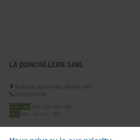
1
2
LA QUINCAILLERIE SARL
82 Rue de la Part-Dieu,
69003
LYON
04 78 42 24 08
Lun - Jeu
08h - 12h / 14h - 18h
Ven
08h - 12h / 14h - 17h
À PROPOS