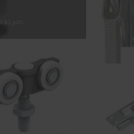
s à Lyon.