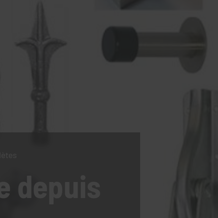
lètes
e
depuis