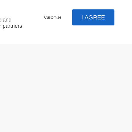
I AGREE
Customize
c and
r partners
ON
BAGUE DIVERS FERRONNERIE
EN SAVOIR PLUS