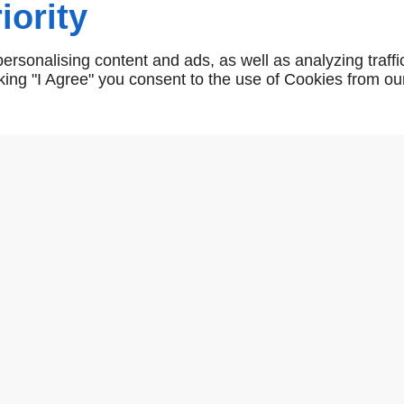
iority
rsonalising content and ads, as well as analyzing traffi
icking "I Agree" you consent to the use of Cookies from ou
AUMELLE ACIER DIVERS
PALIER AXE DE ROTATI
EN SAVOIR PLUS
EN SAVOIR PLUS