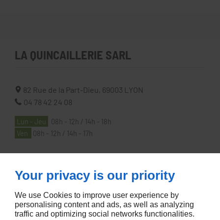
LA QUINCAILLERIE SARL
82 Rue de la Part-Dieu,
69003
LYON
04 78 42 24 08
Lun - Jeu
08h - 12h / 14h - 18h
Ven
08h - 12h / 14h - 17h
À PROPOS
Your privacy is our priority
We use Cookies to improve user experience by
Accueil
personalising content and ads, as well as analyzing
traffic and optimizing social networks functionalities.
Contactez-nous