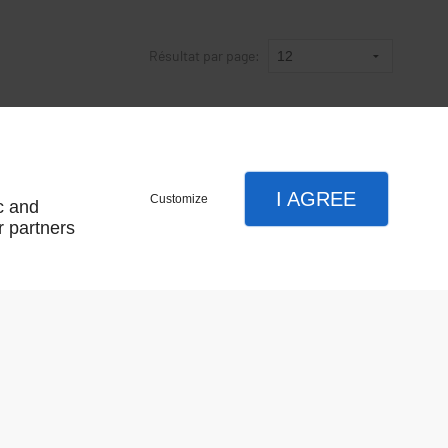
Résultat par page:
I AGREE
Customize
c and
r partners
LLE SUR
BÉQUILLE DOUBLE OLIVARI ARC
EN SAVOIR PLUS