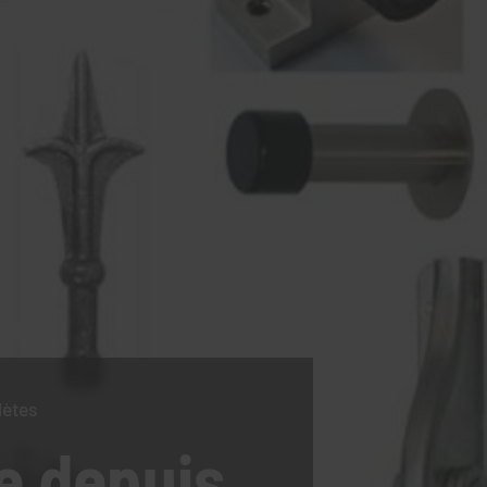
lètes
e
depuis