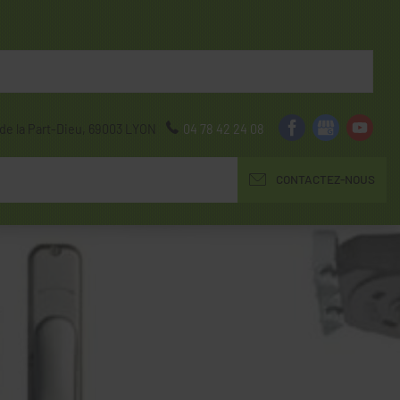
de la Part-Dieu,
69003
LYON
04 78 42 24 08
CONTACTEZ-NOUS