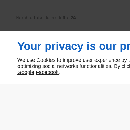
Nombre total de produits:
24
Your privacy is our pr
We use Cookies to improve user experience by pe
optimizing social networks functionalities. By cl
Google
Facebook
.
CATALOGUE GAMME DESIGN
EN SAVOIR PLUS