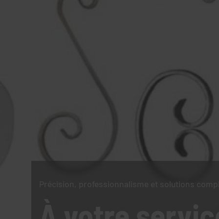
Précision, professionnalisme et solutions comp
À votre servic