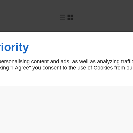
iority
rsonalising content and ads, as well as analyzing traffi
icking "I Agree" you consent to the use of Cookies from ou
BÉQUILLE DESIGN 2763
ENSEMBLE " ALICIA " BÉQUI
ROSACE
EN SAVOIR PLUS
EN SAVOIR PLUS