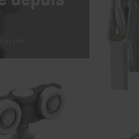
s à Lyon.