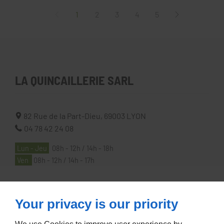
1
2
3
4
5
LA QUINCAILLERIE SARL
82 Rue de la Part-Dieu,
69003
LYON
04 78 42 24 08
Lun - Jeu
08h - 12h / 14h - 18h
Ven
08h - 12h / 14h - 17h
À PROPOS
Your privacy is our priority