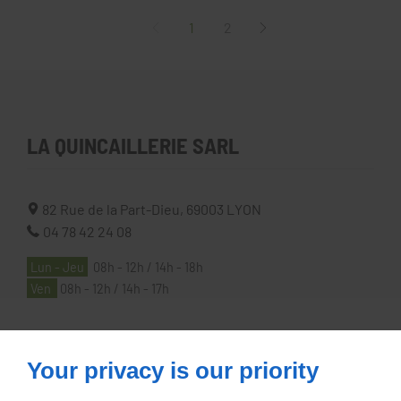
1
2
LA QUINCAILLERIE SARL
82 Rue de la Part-Dieu,
69003
LYON
04 78 42 24 08
Lun - Jeu
08h - 12h / 14h - 18h
Ven
08h - 12h / 14h - 17h
À PROPOS
Your privacy is our priority