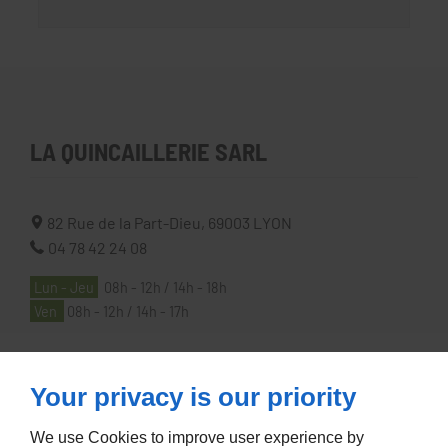
LA QUINCAILLERIE SARL
82 Rue de la Part-Dieu,
69003
LYON
04 78 42 24 08
Lun - Jeu
08h - 12h / 14h - 18h
Ven
08h - 12h / 14h - 17h
À PROPOS
Your privacy is our priority
We use Cookies to improve user experience by