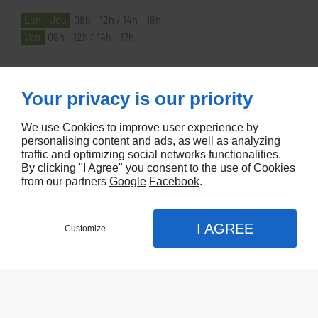
Lun - Jeu
08h - 12h / 14h - 18h
Ven
08h - 12h / 14h - 17h
À PROPOS
Your privacy is our priority
We use Cookies to improve user experience by
Accueil
personalising content and ads, as well as analyzing
traffic and optimizing social networks functionalities.
Contactez-nous
By clicking "I Agree" you consent to the use of Cookies
Mentions légales
from our partners
Google
Facebook
.
Plan du site
I AGREE
Customize
Referencement de site Lyon