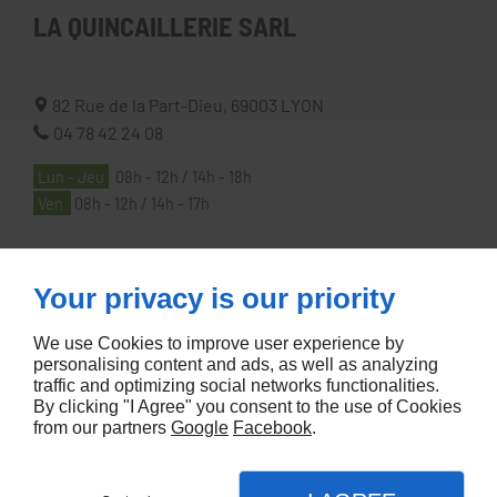
LA QUINCAILLERIE SARL
82 Rue de la Part-Dieu,
69003
LYON
04 78 42 24 08
Lun - Jeu
08h - 12h / 14h - 18h
Ven
08h - 12h / 14h - 17h
À PROPOS
Your privacy is our priority
We use Cookies to improve user experience by
Accueil
personalising content and ads, as well as analyzing
traffic and optimizing social networks functionalities.
Contactez-nous
By clicking "I Agree" you consent to the use of Cookies
Mentions légales
from our partners
Google
Facebook
.
Plan du site