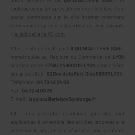
toute personne (ci-après dénommée « le client ») qui
passe commande sur le site Internet marchand
(dénommé ci-après « le site ») via l'adresse suivante
:
la-quincaillerie-69.com
1.2 -
Ce site est édité par
LA QUINCAILLERIE SARL
,
immatriculée au Registre du Commerce de
LYON
sous le numéro
47795124800012
-
LYON
dont le siège
social est situé :
82 Rue de la Part-Dieu 69003 LYON
Téléphone :
04 78 42 24 08
Fax :
04 72 41 00 35
E-mail :
laquincaillerielyon3@orange.fr
1.3 -
Les présentes conditions générales sont
applicables à l'ensemble des articles proposés à la
vente sur le site, et sont réservées aux clients de