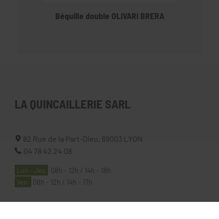
Béquille double OLIVARI BRERA
LA QUINCAILLERIE SARL
82 Rue de la Part-Dieu,
69003
LYON
04 78 42 24 08
Lun - Jeu
08h - 12h / 14h - 18h
Ven
08h - 12h / 14h - 17h
À PROPOS