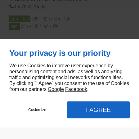
04 78 42 24 08
Lun - Jeu
08h - 12h / 14h - 18h
Ven
08h - 12h / 14h - 17h
À PROPOS
Your privacy is our priority
We use Cookies to improve user experience by
Accueil
personalising content and ads, as well as analyzing
traffic and optimizing social networks functionalities.
Contactez-nous
By clicking "I Agree" you consent to the use of Cookies
Mentions légales
from our partners
Google
Facebook
.
Plan du site
I AGREE
Customize
Referencement de site Lyon