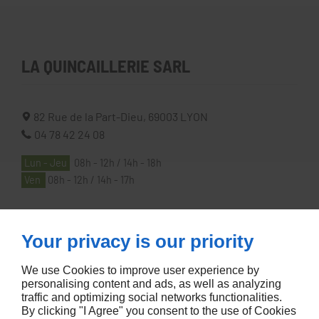
LA QUINCAILLERIE SARL
82 Rue de la Part-Dieu,
69003
LYON
04 78 42 24 08
Lun - Jeu
08h - 12h / 14h - 18h
Ven
08h - 12h / 14h - 17h
À PROPOS
Your privacy is our priority
We use Cookies to improve user experience by
Accueil
personalising content and ads, as well as analyzing
traffic and optimizing social networks functionalities.
Contactez-nous
By clicking "I Agree" you consent to the use of Cookies
Mentions légales