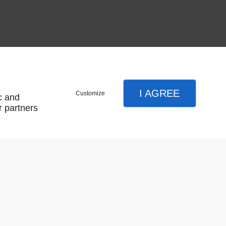
I AGREE
Customize
c and
Résultat par page:
r partners