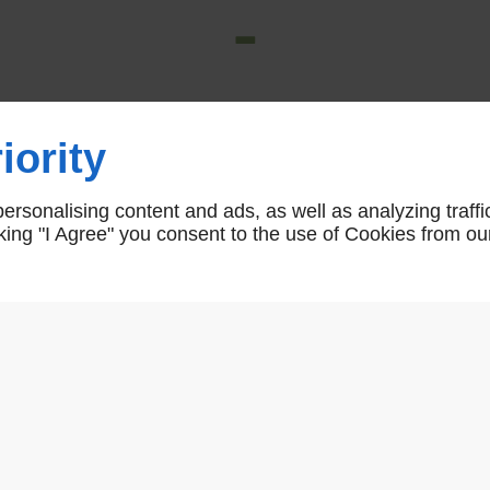
-
iority
Accueil
>
-
rsonalising content and ads, as well as analyzing traffi
icking "I Agree" you consent to the use of Cookies from ou