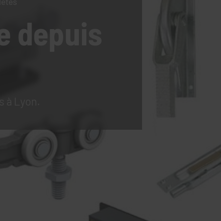
lètes
e
depuis
s à Lyon.