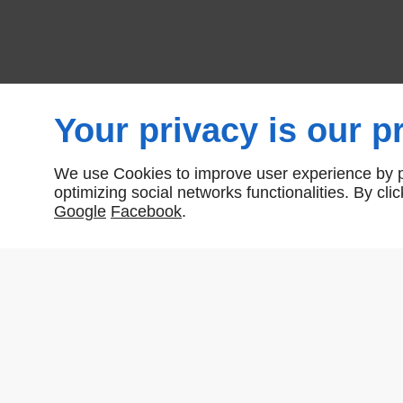
Your privacy is our pr
We use Cookies to improve user experience by pe
Nombre total de produits:
3
optimizing social networks functionalities. By cl
Google
Facebook
.