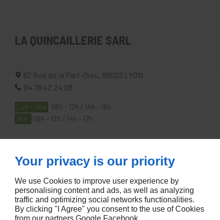
LA QUINCAILLERIE SARL
82 Rue de la Part-Dieu,
69003
LYON
04 78 42 24 08
Lun - Jeu
08h - 12h / 14h - 18h
Ven
08h - 12h / 14h - 17h
À PROPOS
Your privacy is our priority
We use Cookies to improve user experience by
Accueil
personalising content and ads, as well as analyzing
traffic and optimizing social networks functionalities.
Contactez-nous
By clicking "I Agree" you consent to the use of Cookies
Mentions légales
from our partners
Google
Facebook
.