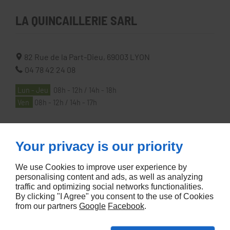
LA QUINCAILLERIE SARL
82 Rue de la Part-Dieu,
69003
LYON
04 78 42 24 08
Lun - Jeu
08h - 12h / 14h - 18h
Ven
08h - 12h / 14h - 17h
À PROPOS
Your privacy is our priority
We use Cookies to improve user experience by
Accueil
personalising content and ads, as well as analyzing
traffic and optimizing social networks functionalities.
Contactez-nous
By clicking "I Agree" you consent to the use of Cookies
Mentions légales
from our partners
Google
Facebook
.
Plan du site