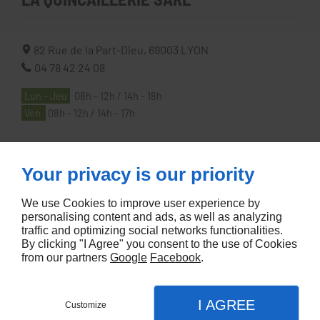
82 Rue de la Part-Dieu,
69003
LYON
04 78 42 24 08
Lun - Jeu
08h - 12h / 14h - 18h
Ven
08h - 12h / 14h - 17h
À PROPOS
Your privacy is our priority
We use Cookies to improve user experience by
Accueil
personalising content and ads, as well as analyzing
traffic and optimizing social networks functionalities.
Contactez-nous
By clicking "I Agree" you consent to the use of Cookies
Mentions légales
from our partners
Google
Facebook
.
Plan du site
I AGREE
Customize