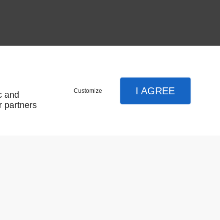
I AGREE
Customize
c and
Résultat par page:
r partners