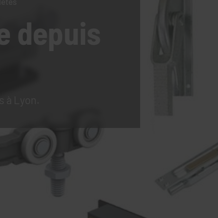
lètes
e
depuis
s à Lyon.