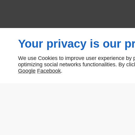
Your privacy is our pr
We use Cookies to improve user experience by pe
Nombre total de produits:
2
optimizing social networks functionalities. By cl
Google
Facebook
.