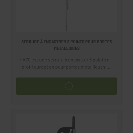
SERRURE À ENCASTRER 3 POINTS POUR PORTES
MÉTALLIQUES
MA70 est une serrure à encastrer 3 points à
profil européen pour portes métalliques,
dotée d'un système à genouillère. Conçue
pour une intégration dans des profils
aluminium, elle s'adapte parfaitement dans un
environnement neuf ou de remplacement.
Conforme à la réglementation RT2012, sa
pose est simple et rapide. Elle ne nécessite
pas d'usinage des points haut et bas grâce à
son système breveté de genouillère. Son
entraxe est de 92 mm. Sa têtière filante est