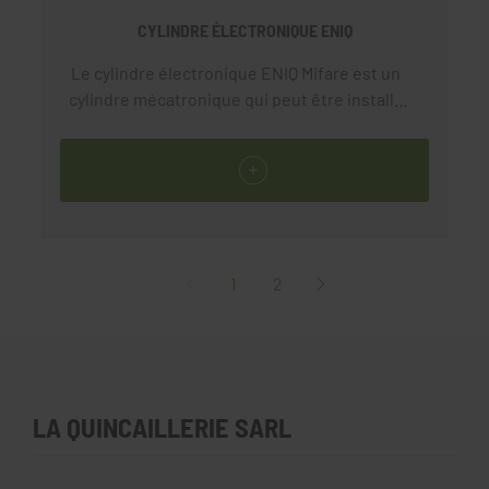
CYLINDRE ÉLECTRONIQUE ENIQ
Le cylindre électronique ENIQ Mifare est un
cylindre mécatronique qui peut être installé
dans presque toutes les portes. Que ce soit
dans un nouveau bâtiment ou pour rénover
des portes existantes, le cylindre ENIQ
s’installe sans câblage. En quelques minutes,
un organigramme mécanique peut être
remplacé par un contrôle d'accès
électronique ENiQ.
1
2
LA QUINCAILLERIE SARL