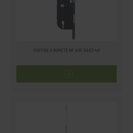
en inox. Réversible, elle est équipée d'un
pêne dormant et d'un 1/2 tour. Son
mécanisme à engrenage lui procure une
grande souplesse de fonctionnement. Le
traitement anti-corrosion de ses pièces
intérieures lui assure une pérennité dans le
temps.
COFFRE A SURETE NF AXE 50 ET 40