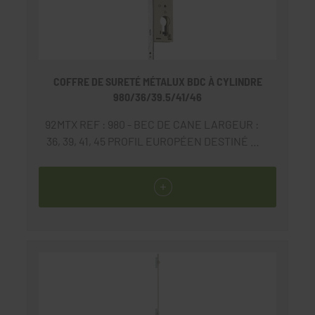
COFFRE DE SURETÉ MÉTALUX BDC À CYLINDRE
980/36/39.5/41/46
92MTX REF : 980 - BEC DE CANE LARGEUR :
36, 39, 41, 45 PROFIL EUROPÉEN DESTINÉ À
RECEVOIR UNE GÂCHE ÉLECTRIQUE • Coffre
et pièces internes traités anti-corrosion •
Têtière inox 304 • Pêne 1/2 tour réversible •
Rappel du 1/2 tour à la clé • Sur demande pêne
rallongé + 5 mm • 1/2 cylindre profil européen
panneton DIN • Serrure livrée sans gâche