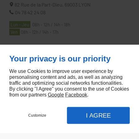
82 Rue de la Part-Dieu,
69003
LYON
04 78 42 24 08
Lun - Jeu
08h - 12h / 14h - 18h
Ven
08h - 12h / 14h - 17h
À PROPOS
Your privacy is our priority
We use Cookies to improve user experience by
Accueil
personalising content and ads, as well as analyzing
traffic and optimizing social networks functionalities.
Contactez-nous
By clicking "I Agree" you consent to the use of Cookies
Mentions légales
from our partners
Google
Facebook
.
Plan du site
I AGREE
Customize