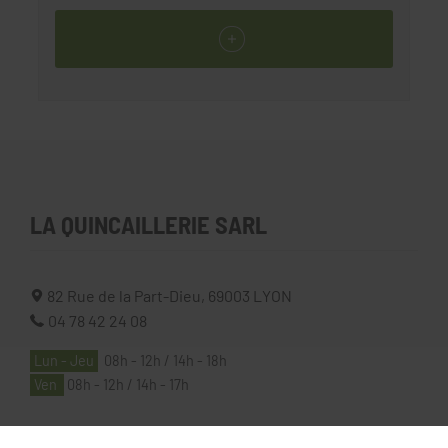
LA QUINCAILLERIE SARL
82 Rue de la Part-Dieu,
69003
LYON
04 78 42 24 08
Lun - Jeu
08h - 12h / 14h - 18h
Ven
08h - 12h / 14h - 17h