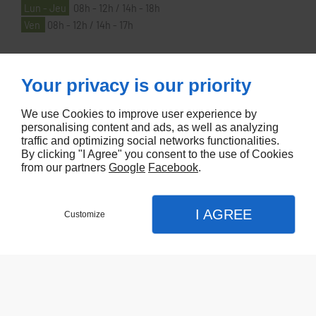
Lun - Jeu
08h - 12h / 14h - 18h
Ven
08h - 12h / 14h - 17h
À PROPOS
Your privacy is our priority
We use Cookies to improve user experience by
Accueil
personalising content and ads, as well as analyzing
traffic and optimizing social networks functionalities.
Contactez-nous
By clicking "I Agree" you consent to the use of Cookies
Mentions légales
from our partners
Google
Facebook
.
Plan du site
I AGREE
Customize
Referencement de site Lyon