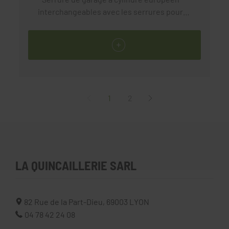
interchangeables avec les serrures pour
rideau déjà installées, en élargissant
simplement le trou du cylindre, pour faire
loger la rosace de sûreté.livrée avec rosace
de sûreté + contre plaque de renfort
extérieurlivrée sans cylindre
1
2
LA QUINCAILLERIE SARL
82 Rue de la Part-Dieu,
69003
LYON
04 78 42 24 08