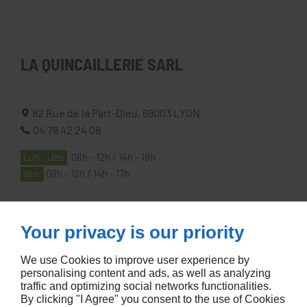
LA QUINCAILLERIE SARL
82 Rue de la Part-Dieu,
69003
LYON
04 78 42 24 08
Lun - Jeu
08h - 12h / 14h - 18h
Ven
08h - 12h / 14h - 17h
À PROPOS
Your privacy is our priority
We use Cookies to improve user experience by
Accueil
personalising content and ads, as well as analyzing
traffic and optimizing social networks functionalities.
Contactez-nous
By clicking "I Agree" you consent to the use of Cookies
Mentions légales