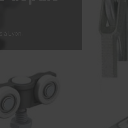
s à Lyon.