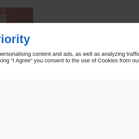
Arrêt de grille à sceller
iority
165135
rsonalising content and ads, as well as analyzing traffi
icking "I Agree" you consent to the use of Cookies from ou