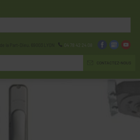
de la Part-Dieu,
69003
LYON
04 78 42 24 08
CONTACTEZ-NOUS