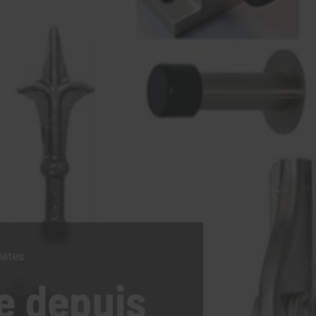
lètes
e
depuis