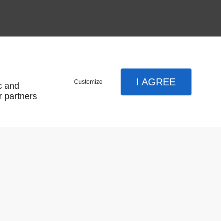
I AGREE
Customize
c and
r partners