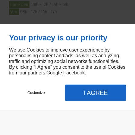
Lun - Jeu
08h - 12h / 14h - 18h
Ven
08h - 12h / 14h - 17h
À PROPOS
Your privacy is our priority
We use Cookies to improve user experience by
Accueil
personalising content and ads, as well as analyzing
traffic and optimizing social networks functionalities.
Contactez-nous
By clicking "I Agree" you consent to the use of Cookies
Mentions légales
from our partners
Google
Facebook
.
Plan du site
I AGREE
Customize
Referencement de site Lyon