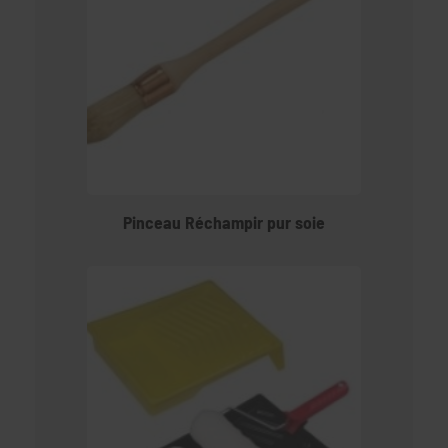
Pinceau Réchampir pur soie