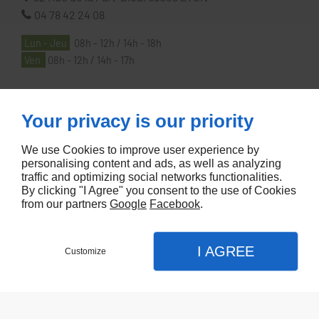
04 78 42 24 08
Lun - Jeu
08h - 12h / 14h - 18h
Ven
08h - 12h / 14h - 17h
À PROPOS
Your privacy is our priority
We use Cookies to improve user experience by
Accueil
personalising content and ads, as well as analyzing
traffic and optimizing social networks functionalities.
Contactez-nous
By clicking "I Agree" you consent to the use of Cookies
Mentions légales
from our partners
Google
Facebook
.
Plan du site
I AGREE
Customize
Referencement de site Lyon