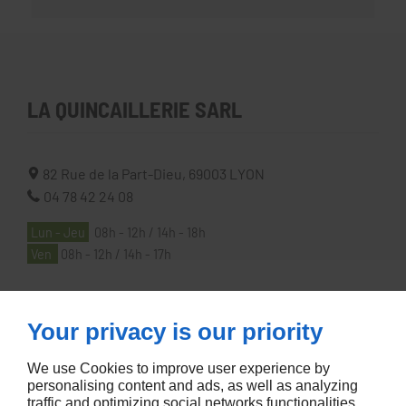
LA QUINCAILLERIE SARL
82 Rue de la Part-Dieu,
69003
LYON
04 78 42 24 08
Lun - Jeu
08h - 12h / 14h - 18h
Ven
08h - 12h / 14h - 17h
À PROPOS
Your privacy is our priority
We use Cookies to improve user experience by
Accueil
personalising content and ads, as well as analyzing
traffic and optimizing social networks functionalities.
Contactez-nous