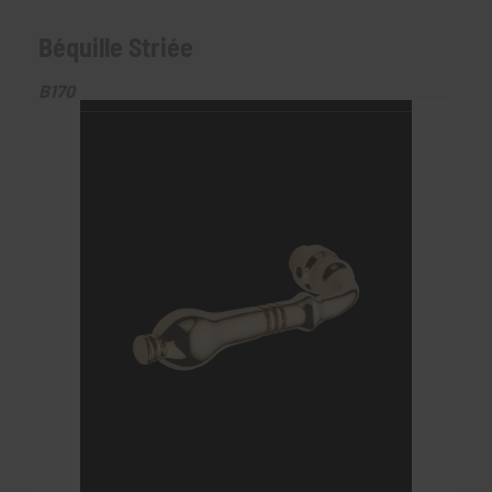
Béquille Striée
B170