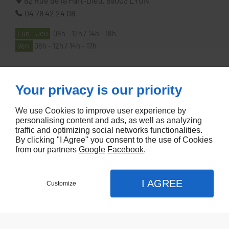
82 Rue de la Part-Dieu,
69003
LYON
04 78 42 24 08
Lun - Jeu
08h - 12h / 14h - 18h
Ven
08h - 12h / 14h - 17h
À PROPOS
Your privacy is our priority
We use Cookies to improve user experience by
Accueil
personalising content and ads, as well as analyzing
traffic and optimizing social networks functionalities.
Contactez-nous
By clicking "I Agree" you consent to the use of Cookies
Mentions légales
from our partners
Google
Facebook
.
Plan du site
I AGREE
Customize