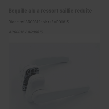
Bequille alu a ressort saillie reduite
Blanc ref AR00812noir ref AR00813
AR00812 / AR00813