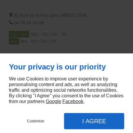
82 Rue de la Part-Dieu,
69003
LYON
04 78 42 24 08
Lun - Jeu
08h - 12h / 14h - 18h
Ven
08h - 12h / 14h - 17h
À PROPOS
Your privacy is our priority
We use Cookies to improve user experience by
Accueil
personalising content and ads, as well as analyzing
traffic and optimizing social networks functionalities.
Contactez-nous
By clicking "I Agree" you consent to the use of Cookies
Mentions légales
from our partners
Google
Facebook
.
Plan du site
I AGREE
Customize