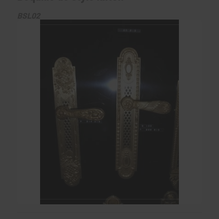
BSL02