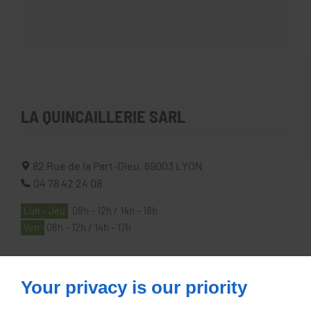
LA QUINCAILLERIE SARL
82 Rue de la Part-Dieu,
69003
LYON
04 78 42 24 08
Lun - Jeu
08h - 12h / 14h - 18h
Ven
08h - 12h / 14h - 17h
À PROPOS
Your privacy is our priority