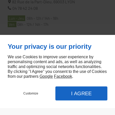
82 Rue de la Part-Dieu,
69003
LYON
04 78 42 24 08
Lun - Jeu
08h - 12h / 14h - 18h
Ven
08h - 12h / 14h - 17h
À PROPOS
Your privacy is our priority
We use Cookies to improve user experience by
Accueil
personalising content and ads, as well as analyzing
traffic and optimizing social networks functionalities.
Contactez-nous
By clicking "I Agree" you consent to the use of Cookies
Mentions légales
from our partners
Google
Facebook
.
Plan du site
I AGREE
Customize