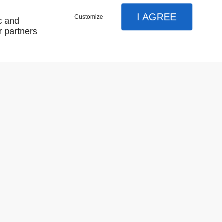
I AGREE
Customize
c and
r partners