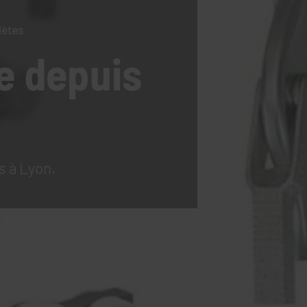
lètes
e
depuis
s à Lyon.