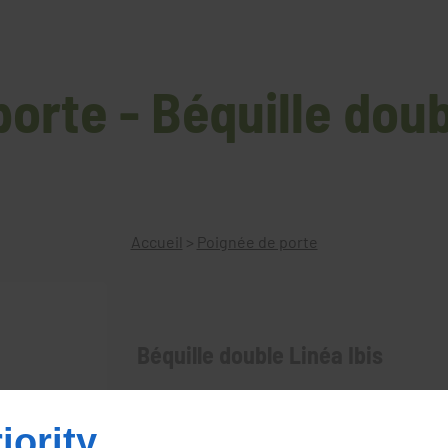
orte - Béquille doub
Accueil
>
Poignée de porte
Béquille double Linéa Ibis
Béquille double Linéa Ibisplusieurs finition 
assorti
iority