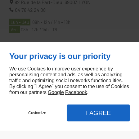
82 Rue de la Part-Dieu,
69003
LYON
04 78 42 24 08
Lun - Jeu
08h - 12h / 14h - 18h
Ven
08h - 12h / 14h - 17h
À PROPOS
Your privacy is our priority
We use Cookies to improve user experience by
Accueil
personalising content and ads, as well as analyzing
traffic and optimizing social networks functionalities.
Contactez-nous
By clicking "I Agree" you consent to the use of Cookies
Mentions légales
from our partners
Google
Facebook
.
Plan du site
I AGREE
Customize