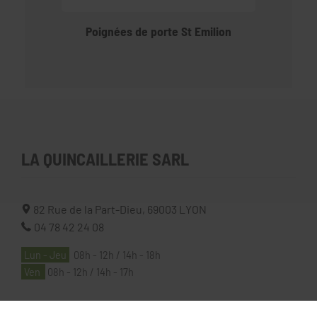
Poignées de porte St Emilion
LA QUINCAILLERIE SARL
82 Rue de la Part-Dieu,
69003
LYON
04 78 42 24 08
Lun - Jeu
08h - 12h / 14h - 18h
Ven
08h - 12h / 14h - 17h