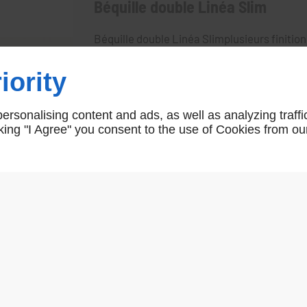
Béquille double Linéa Slim
Béquille double Linéa Slimplusieurs finition
ensemble de porte assorti
iority
Linéa Slim
rsonalising content and ads, as well as analyzing traffi
icking "I Agree" you consent to the use of Cookies from ou