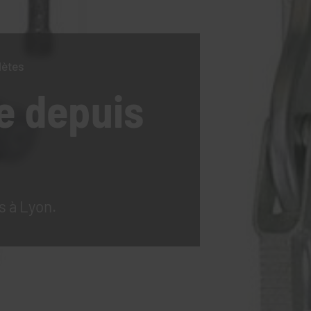
lètes
e
depuis
s à Lyon.