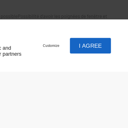
 possiblePossibilité d'avoir les poignées de fenêtre et
I AGREE
Customize
c and
r partners