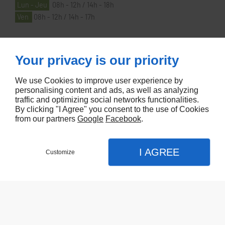
Lun - Jeu
08h - 12h / 14h - 18h
Ven
08h - 12h / 14h - 17h
À PROPOS
Your privacy is our priority
We use Cookies to improve user experience by
Accueil
personalising content and ads, as well as analyzing
traffic and optimizing social networks functionalities.
Contactez-nous
By clicking "I Agree" you consent to the use of Cookies
Mentions légales
from our partners
Google
Facebook
.
Plan du site
I AGREE
Customize
Referencement de site Lyon