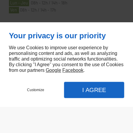
Lun - Jeu
08h - 12h / 14h - 18h
Ven
08h - 12h / 14h - 17h
À PROPOS
Your privacy is our priority
We use Cookies to improve user experience by
Accueil
personalising content and ads, as well as analyzing
traffic and optimizing social networks functionalities.
Contactez-nous
By clicking "I Agree" you consent to the use of Cookies
Mentions légales
from our partners
Google
Facebook
.
Plan du site
I AGREE
Customize
Referencement de site Lyon