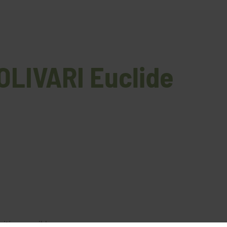
 OLIVARI Euclide
nition possible