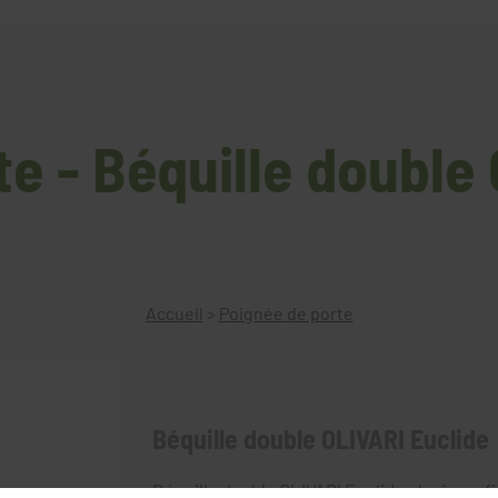
e - Béquille double
Accueil
>
Poignée de porte
Béquille double OLIVARI Euclide
Béquille double OLIVARI Euclide plusieurs fi