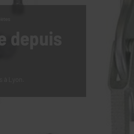
lètes
e
depuis
s à Lyon.