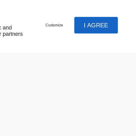
I AGREE
Customize
c and
r partners