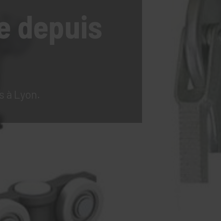
e
depuis
s à Lyon.