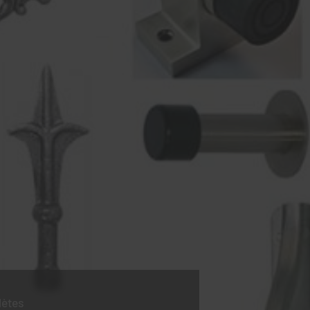
lètes