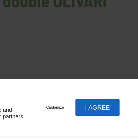
e double OLIVARI
I AGREE
Customize
c and
s assortir avec les poignées de fenêtres
r partners