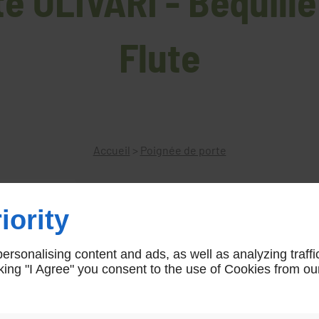
e OLIVARI - Béquill
Flute
Accueil
>
Poignée de porte
iority
Béquille double OLIVARI Flute
rsonalising content and ads, as well as analyzing traffi
Plusieurs finition possible Possibilité de le
icking "I Agree" you consent to the use of Cookies from ou
Flute