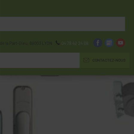
de la Part-Dieu,
69003
LYON
04 78 42 24 08
CONTACTEZ-NOUS