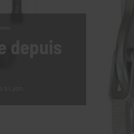
lètes
e
depuis
s à Lyon.