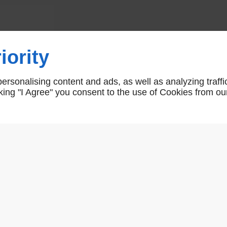
Béquille double OLIVARI Gloria Q
iority
Plusieurs finition possiblePossibilité de les
rsonalising content and ads, as well as analyzing traffi
gloria q
icking "I Agree" you consent to the use of Cookies from ou