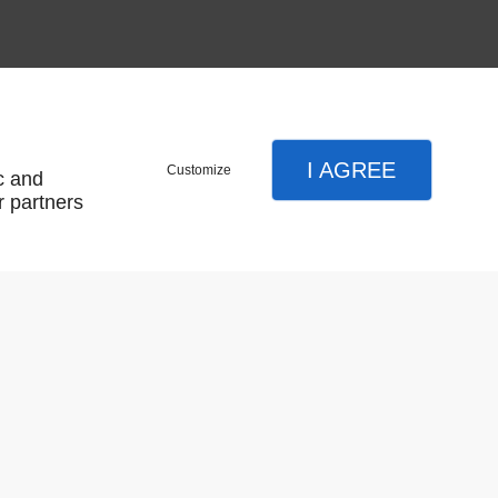
 assortir avec les poignées de fenêtres
I AGREE
Customize
c and
r partners