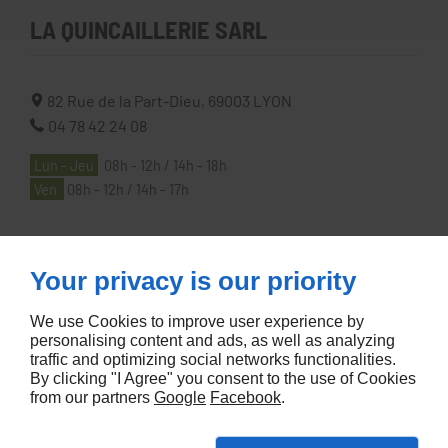
LA QUINCAILLERIE SARL
82 Rue de la Part-Dieu,
69003
LYON
04 78 42 24 08
Lun - Jeu
08h - 12h / 14h - 18h
Ven
08h - 12h / 14h - 17h
À PROPOS
Your privacy is our priority
We use Cookies to improve user experience by
Accueil
personalising content and ads, as well as analyzing
Contactez-nous
traffic and optimizing social networks functionalities.
By clicking "I Agree" you consent to the use of Cookies
Mentions légales
from our partners
Google
Facebook
.
Plan du site