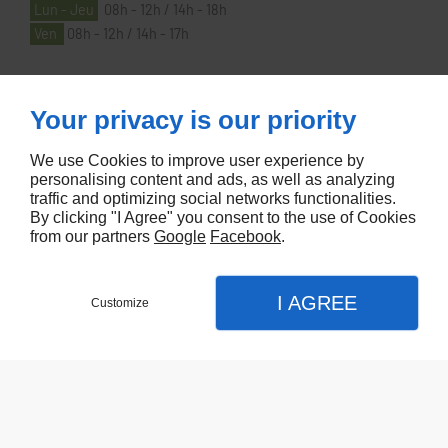
Lun - Jeu
08h - 12h / 14h - 18h
Ven
08h - 12h / 14h - 17h
À PROPOS
Your privacy is our priority
We use Cookies to improve user experience by
Accueil
personalising content and ads, as well as analyzing
traffic and optimizing social networks functionalities.
Contactez-nous
By clicking "I Agree" you consent to the use of Cookies
Mentions légales
from our partners
Google
Facebook
.
Plan du site
I AGREE
Customize
Referencement de site Lyon