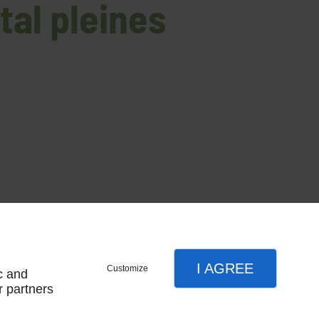
tal pleines
I AGREE
Customize
c and
r partners