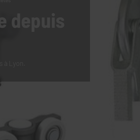
lètes
e
depuis
s à Lyon.