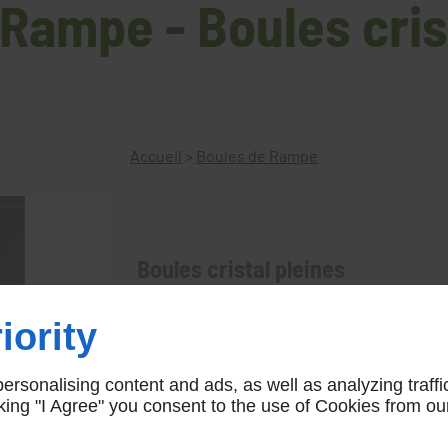
Rampe - Boules cris
Accueil
>
Boules de Rampe
Boules cristal pleines
B5
iority
rsonalising content and ads, as well as analyzing traffi
icking "I Agree" you consent to the use of Cookies from ou