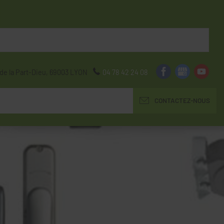
de la Part-Dieu,
69003
LYON
04 78 42 24 08
CONTACTEZ-NOUS